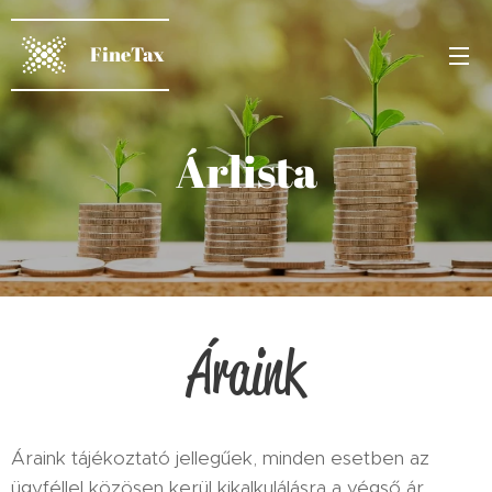
FineTax
Árlista
Áraink
Áraink tájékoztató jellegűek, minden esetben az
ügyféllel közösen kerül kikalkulálásra a végső ár.