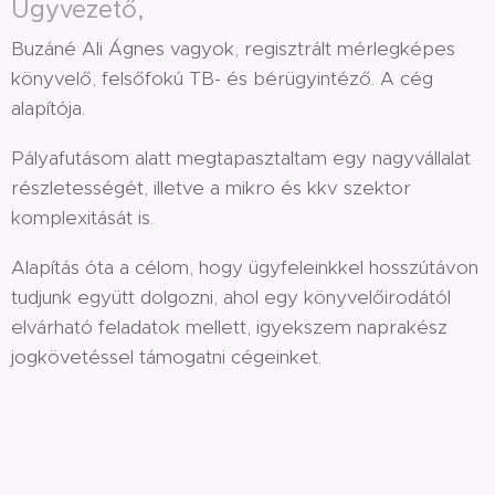
Ügyvezető,
Buzáné Ali Ágnes vagyok, regisztrált mérlegképes
könyvelő, felsőfokú TB- és bérügyintéző. A cég
alapítója.
Pályafutásom alatt megtapasztaltam egy nagyvállalat
részletességét, illetve a mikro és kkv szektor
komplexitását is.
Alapítás óta a célom, hogy ügyfeleinkkel hosszútávon
tudjunk együtt dolgozni, ahol egy könyvelőirodától
elvárható feladatok mellett, igyekszem naprakész
jogkövetéssel támogatni cégeinket.